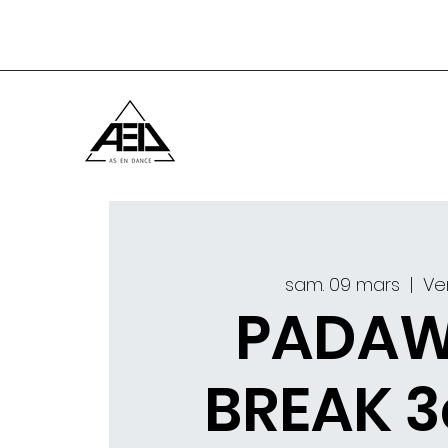
sam. 09 mars
  |  
Ve
PADA
BREAK 