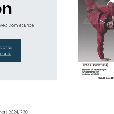
on
vec Dom et Brice.
 closes
ements
ars 2024, 17:30